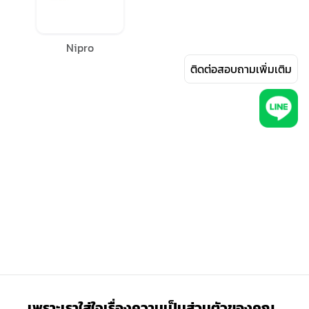
Nipro
ติดต่อสอบถามเพิ่มเติม
เพราะเราใส่ใจเรื่องความเป็นส่วนตัวของคุณ