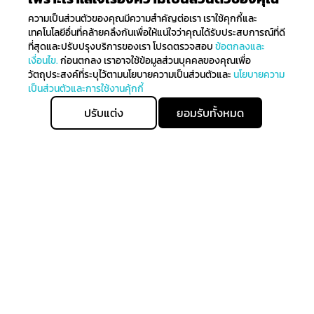
ความเป็นส่วนตัวของคุณมีความสำคัญต่อเรา เราใช้คุกกี้และ
เทคโนโลยีอื่นที่คล้ายคลึงกันเพื่อให้แน่ใจว่าคุณได้รับประสบการณ์ที่ดี
ที่สุดและปรับปรุงบริการของเรา โปรดตรวจสอบ
ข้อตกลงและ
เงื่อนไข.
ก่อนตกลง เราอาจใช้ข้อมูลส่วนบุคคลของคุณเพื่อ
วัตถุประสงค์ที่ระบุไว้ตามนโยบายความเป็นส่วนตัวและ
นโยบายความ
เป็นส่วนตัวและการใช้งานคุ้กกี้
ปรับแต่ง
ยอมรับทั้งหมด
ติดตามรับข่าวสาร
ลงทะเบียนเพื่อรับข่าวสารทั้งหมดเกี่ยวกับการมาถึงล่าสุดของ
เราและรับสิทธิ์ในการจับจ่ายก่อนใคร