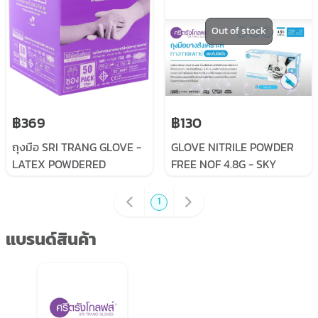
Out of stock
฿369
฿130
ถุงมือ SRI TRANG GLOVE -
GLOVE NITRILE POWDER
LATEX POWDERED
FREE NOF 4.8G - SKY
STERILE 5.8G , 50
BLUE
POUCHE/BOX PURPLE
1
BOX
แบรนด์สินค้า