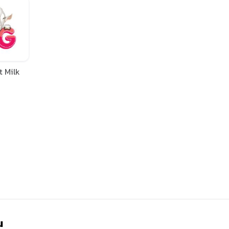
t Milk
ณ