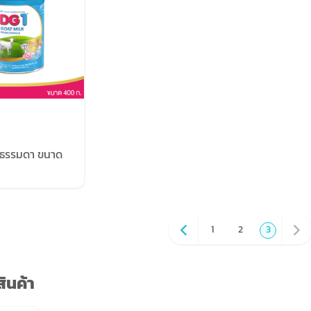
ูตรธรรมดา ขนาด
1
2
3
ินค้า