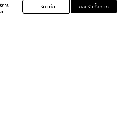
ริการ
ปรับแต่ง
ยอมรับทั้งหมด
ละ
allgenhealth@phc.co.th
Allgenhealth
+66 64 -747-9426
@Allgenhealth
นไขและข้อกำหนดในการซื้อขาย
กลับไปด้านบน