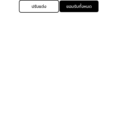
ปรับแต่ง
ยอมรับทั้งหมด
ติดตามรับข่าวสาร
ลงทะเบียนเพื่อรับข่าวสารทั้งหมดเกี่ยวกับการมาถึงล่าสุดของ
เราและรับสิทธิ์ในการจับจ่ายก่อนใคร
สมัครรับข่าวสาร
allgenhealth@phc.co.th
+66 64 -747-9426
Allgenhealth