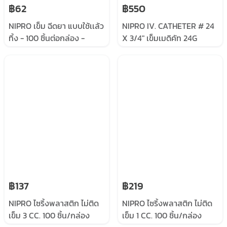
฿62
฿550
NIPRO เข็ม ฉีดยา แบบใช้เเล้ว
NIPRO IV. CATHETER # 24
ทิ้ง - 100 ชิ้นต่อกล่อง -
X 3/4" เข็มเมดิคัท 24G
#18x1 1/2”
฿137
฿219
NIPRO ไซริ้งพลาสติก ไม่ติด
NIPRO ไซริ้งพลาสติก ไม่ติด
เข็ม 3 CC. 100 ชิ้น/กล่อง
เข็ม 1 CC. 100 ชิ้น/กล่อง