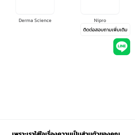
Derma Science
Nipro
ติดต่อสอบถามเพิ่มเติม
เพราะเราใส่ใจเรื่องความเป็นส่วนตัวของคุณ