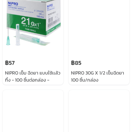
฿57
฿85
NIPRO เข็ม ฉีดยา แบบใช้เเล้ว
NIPRO 30G X 1/2 เข็มฉีดยา
ทิ้ง - 100 ชิ้นต่อกล่อง -
100 ชิ้น/กล่อง
#21x1”