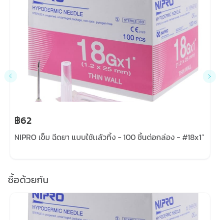
฿62
NIPRO เข็ม ฉีดยา แบบใช้เเล้วทิ้ง - 100 ชิ้นต่อกล่อง - #18x1”
ซื้อด้วยกัน