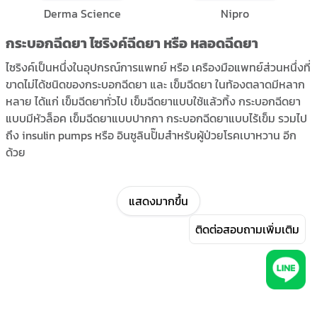
Derma Science
Nipro
กระบอกฉีดยา ไซริงค์ฉีดยา หรือ หลอดฉีดยา
ไซริงค์เป็นหนึ่งในอุปกรณ์การแพทย์ หรือ เครืองมือแพทย์ส่วนหนึ่งที่
ขาดไม่ได้ชนิดของกระบอกฉีดยา และ เข็มฉีดยา ในท้องตลาดมีหลาก
หลาย ได้แก่ เข็มฉีดยาทั่วไป เข็มฉีดยาแบบใช้แล้วทิ้ง กระบอกฉีดยา
แบบมีหัวล็อค เข็มฉีดยาแบบปากกา กระบอกฉีดยาแบบไร้เข็ม รวมไป
ถึง insulin pumps หรือ อินซูลินปั๊มสำหรับผู้ป่วยโรคเบาหวาน อีก
ด้วย
กระบอกฉีดยามักถูกใช้ในทางการแพทย์ในการฉีดยา การนำสาร
อาหาร และ ยารักษาเข้าสู่กระแสเลือดผ่านผิวหนังและเส้นเลือด
แสดงมากขึ้น
กระบอกฉีดยาในท้องตลาดถูกออกแบบมาอย่างหลากหลาย และมี
ติดต่อสอบถามเพิ่มเติม
การออกแบบใบมีดล็อคยึดติดกับตัวกระบอก หรือที่รู้จักกันดีว่า luer-
lock syringe หรือ ไซริงค์หัวล็อค เพียงแค่บิดตัวมีดและหัวกระบอก
ฉีดยาเข้าด้วยกัน
ไซริงค์ฉีดยา มีคุณภาพซื้อได้ไม่ยาก ผ่าน AllGenHealth ศูนย์รวม
ตัวแทนจำหน่ายแบรนด์เครื่องมือและอุปกรณ์ทางการแพทย์ชั้นนำ