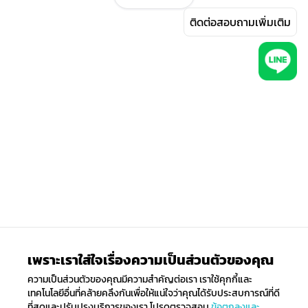
กระบอกฉีดยาในท้องตลาดถูกออกแบบมาอย่างหลากหลาย และมี
ติดต่อสอบถามเพิ่มเติม
การออกแบบใบมีดล็อคยึดติดกับตัวกระบอก หรือที่รู้จักกันดีว่า luer-
lock syringe หรือ ไซริงค์หัวล็อค เพียงแค่บิดตัวมีดและหัวกระบอก
ฉีดยาเข้าด้วยกัน
ไซริงค์ฉีดยา มีคุณภาพซื้อได้ไม่ยาก ผ่าน AllGenHealth ศูนย์รวม
ตัวแทนจำหน่ายแบรนด์เครื่องมือและอุปกรณ์ทางการแพทย์ชั้นนำ
ทั้ง B&D, Terumo และ Nipro ซึ่งจะทำให้คุณมั่นใจว่าจะได้รับของใน
คุณภาพที่ดีที่สุดในราคาที่เหมาะสม
เพราะเราใส่ใจเรื่องความเป็นส่วนตัวของคุณ
ความเป็นส่วนตัวของคุณมีความสำคัญต่อเรา เราใช้คุกกี้และ
เทคโนโลยีอื่นที่คล้ายคลึงกันเพื่อให้แน่ใจว่าคุณได้รับประสบการณ์ที่ดี
ที่สุดและปรับปรุงบริการของเรา โปรดตรวจสอบ
ข้อตกลงและ