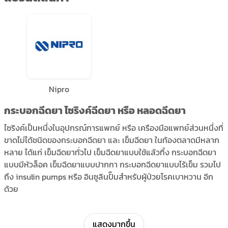
Nipro
กระบอกฉีดยา ไซริงค์ฉีดยา หรือ หลอดฉีดยา
ไซริงค์เป็นหนึ่งในอุปกรณ์การแพทย์ หรือ เครืองมือแพทย์ส่วนหนึ่งที่
ขาดไม่ได้ชนิดของกระบอกฉีดยา และ เข็มฉีดยา ในท้องตลาดมีหลาก
หลาย ได้แก่ เข็มฉีดยาทั่วไป เข็มฉีดยาแบบใช้แล้วทิ้ง กระบอกฉีดยา
แบบมีหัวล็อค เข็มฉีดยาแบบปากกา กระบอกฉีดยาแบบไร้เข็ม รวมไป
ถึง insulin pumps หรือ อินซูลินปั๊มสำหรับผู้ป่วยโรคเบาหวาน อีก
ด้วย
กระบอกฉีดยามักถูกใช้ในทางการแพทย์ในการฉีดยา การนำสาร
อาหาร และ ยารักษาเข้าสู่กระแสเลือดผ่านผิวหนังและเส้นเลือด
แสดงมากขึ้น