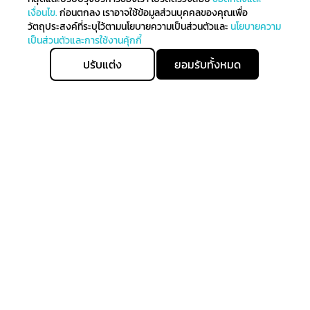
เงื่อนไข.
ก่อนตกลง เราอาจใช้ข้อมูลส่วนบุคคลของคุณเพื่อ
วัตถุประสงค์ที่ระบุไว้ตามนโยบายความเป็นส่วนตัวและ
นโยบายความ
เป็นส่วนตัวและการใช้งานคุ้กกี้
ปรับแต่ง
ยอมรับทั้งหมด
ติดตามรับข่าวสาร
ลงทะเบียนเพื่อรับข่าวสารทั้งหมดเกี่ยวกับการมาถึงล่าสุดของ
เราและรับสิทธิ์ในการจับจ่ายก่อนใคร
สมัครรับข่าวสาร
allgenhealth@phc.co.th