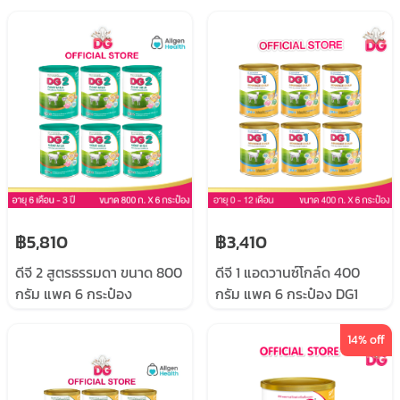
฿5,810
฿3,410
ดีจี 2 สูตรธรรมดา ขนาด 800
ดีจี 1 แอดวานซ์โกล์ด 400
กรัม แพค 6 กระป๋อง
กรัม แพค 6 กระป๋อง DG1
advance gold 400G pack
6
14
% off