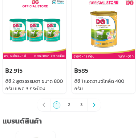
แพค 3 กระป๋อง
เล็กเตรียมจากนมแพะ ขนาด
400 กรัมx6กระป๋อง
฿2,915
฿585
ดีจี 2 สูตรธรรมดา ขนาด 800
ดีจี 1 แอดวานซ์โกล์ด 400
กรัม แพค 3 กระป๋อง
กรัม
1
2
3
แบรนด์สินค้า