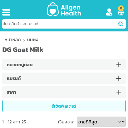
0
หน้าหลัก
นมผง
DG Goat Milk
หมวดหมู่ย่อย
แบรนด์
ราคา
รีเซ็ตฟิลเตอร์
1
-
12
จาก
25
เรียงจาก