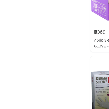
฿369
ถุงมือ S
GLOVE -
POWDER
5.8G , 
PURPLE