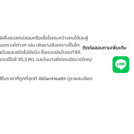
ผัสสิ่งแปลกปลอมหรือเชื้อโรคระหว่างคนไข้เละผู้
งเคราะห์ต่างๆ เช่น เช่นยางสังเคราะห์ไนไทรล์, พอลิ
ติดต่อสอบถามเพิ่มเติม
้งและชนิดไม่มีแป้ง ซึ่งเเบบมีแป้งจะทำให้ลื่นและ
ดยจะมีไซส์ XS,S,M,L เเละในบางยี่ห่อจะมีขนาดใหญ่
ในราคาที่ถูกที่สุดที AllGenHealth ดูรายละเอียด