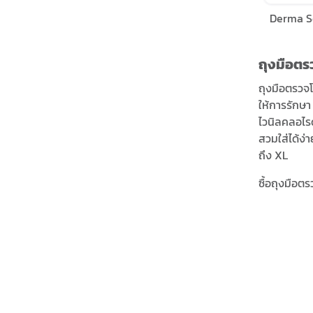
Derma S
ถุงมือตร
ถุงมือตรวจโ
ให้การรักษา
ไวนิลคลอไรด
สวมใส่ได้ง่
ถึง XL
ซื้อถุงมือต
ถุงมือยางแล