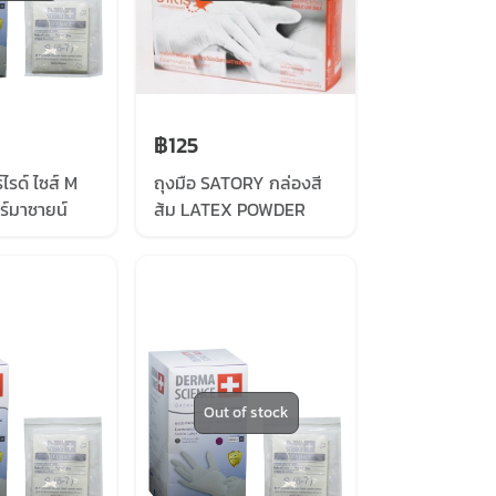
฿125
ไรด์ ไซส์ M
ถุงมือ SATORY กล่องสี
อร์มาซายน์
ส้ม LATEX POWDER
IENCE) 40
FREE 5.8G (100
PCS/BOX)
Out of stock