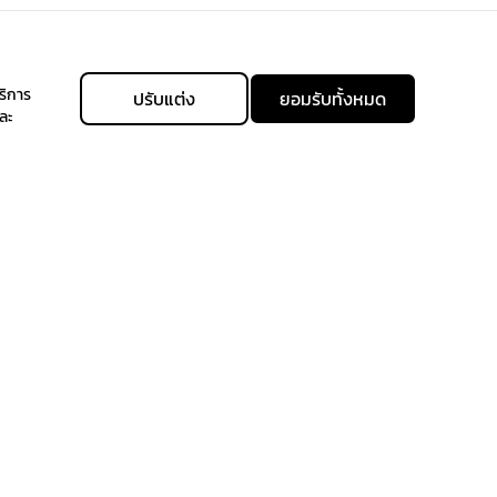
ริการ
ปรับแต่ง
ยอมรับทั้งหมด
ละ
allgenhealth@phc.co.th
Allgenhealth
+66 64 -747-9426
@Allgenhealth