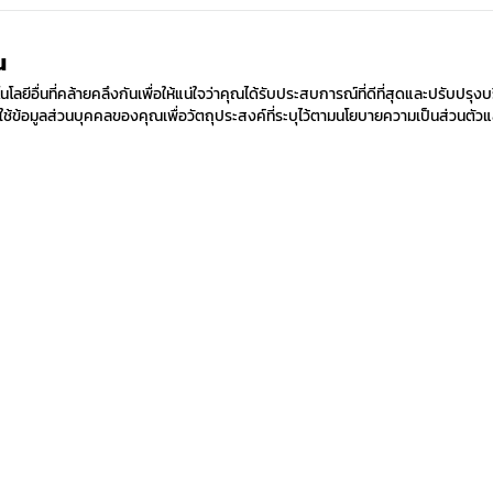
ณ
ยีอื่นที่คล้ายคลึงกันเพื่อให้แน่ใจว่าคุณได้รับประสบการณ์ที่ดีที่สุดและปรับปรุงบ
้ข้อมูลส่วนบุคคลของคุณเพื่อวัตถุประสงค์ที่ระบุไว้ตามนโยบายความเป็นส่วนตัวแ
ด
สมัครรับข่าวสาร