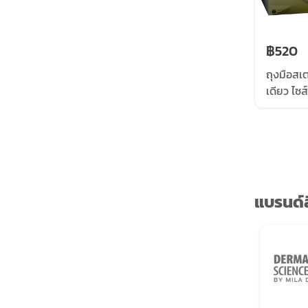
฿520
ถุงมือสเต
เดียว ไซส
เสมหะ (แบ
กล่อง เด
(DERMA 
แบรนด์ส