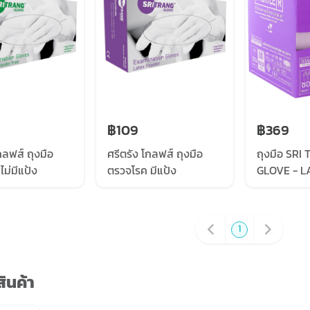
฿109
฿369
กลฟส์ ถุงมือ
ศรีตรัง โกลฟส์ ถุงมือ
ถุงมือ SRI
ม่มีแป้ง
ตรวจโรค มีแป้ง
GLOVE - L
POWDERED
5.8G , 50
PURPLE B
1
ินค้า