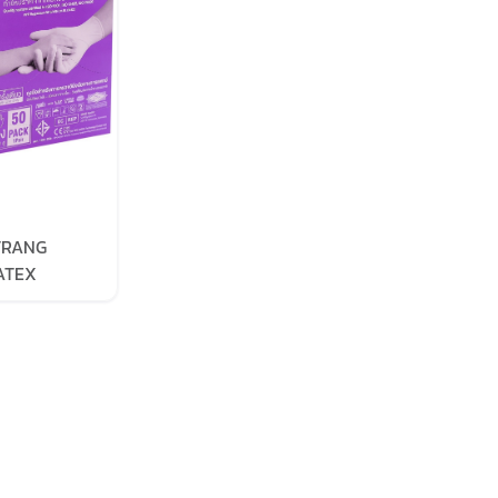
 TRANG
ATEX
 STERILE
 POUCHE/BOX
OX