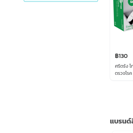
฿130
ศรีตรัง โ
ตรวจโรค ไ
แบรนด์ส