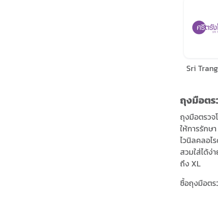
Sri Trang
ถุงมือตร
ถุงมือตรวจโ
ให้การรักษา
ไวนิลคลอไรด
สวมใส่ได้ง่
ถึง XL
ซื้อถุงมือต
ถุงมือยางแล