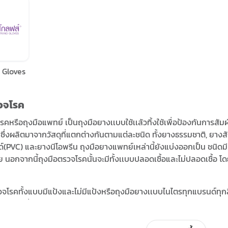
 Gloves
วจโรค
รคหรือถุงมือแพทย์ เป็นถุงมือยางเเบบใช้เเล้วทิ้งใช้เพื่อป้องกันการสัม
 ซึ่งผลิตมาจากวัสดุที่แตกต่างกันตามแต่ละชนิด ทั้งยางธรรมชาติ, ยางสั
์(PVC) และยางนีโอพรีน ถุงมือยางแพทย์เหล่านี้ยังแบ่งออกเป็น ชนิดมีแป
าย นอกจากนี้ถุงมือตรวจโรคนั้นจะมีทั้งเเบบปลอดเชื้อและไม่ปลอดเชื้อ โ
รวจโรคทั้งแบบมีแป้งและไม่มีแป้งหรือถุงมือยางเเบบไนไตรทุกแบรนด์ทุกสี
ะราคาเพิ่มเติมด้านบน