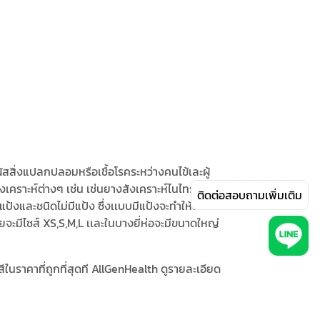
ผัสสิ่งแปลกปลอมหรือเชื้อโรคระหว่างคนไข้เละผู้
งเคราะห์ต่างๆ เช่น เช่นยางสังเคราะห์ไนไทรล์, พอลิ
ติดต่อสอบถามเพิ่มเติม
้งและชนิดไม่มีแป้ง ซึ่งเเบบมีแป้งจะทำให้ลื่นและ
ดยจะมีไซส์ XS,S,M,L เเละในบางยี่ห่อจะมีขนาดใหญ่
ในราคาที่ถูกที่สุดที AllGenHealth ดูรายละเอียด