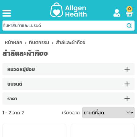
0
หน้าหลัก
ทันตกรรม
สำลีและผ้าก๊อซ
สำลีและผ้าก๊อซ
หมวดหมู่ย่อย
แบรนด์
ราคา
1
-
2
จาก
2
เรียงจาก