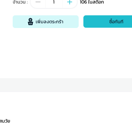
จำนวน
:
106
ในสต๊อก
เพิ่มลงตระกร้า
ซื้อทันที
สมวัย