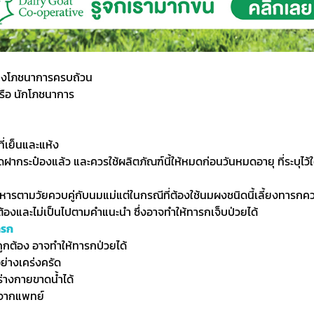
าทางโภชนาการครบถ้วน
ือ นักโภชนาการ
ี่เย็นและแห้ง
ฝากระป๋องแล้ว และควรใช้ผลิตภัณฑ์นี้ให้หมดก่อนวันหมดอายุ ที่ระบุไว้ใ
าหารตามวัยควบคู่กับนมแม่แต่ในกรณีที่ต้องใช้นมผงชนิดนี้เลี้ยงทารกค
ต้องและไม่เป็นไปตามคำแนะนำ ซึ่งอาจทำให้ทารกเจ็บป่วยได้
ารก
ถูกต้อง อาจทำให้ทารกป่วยได้
ย่างเคร่งครัด
่างกายขาดน้ำได้
ำจากแพทย์