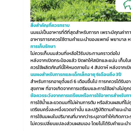
สิ่งสำคัญที่ควรทราบ
นมแม่เป็นอาหารที่ดีที่สุดสำหรับทารก เพราะมีคุณค่
อาหารทารกควรใช้ตามคำแนะนำของแพทย์ พยาบาล หร
การเก็บรักษา
ไม่ควรเก็บนมส่วนที่เหลือไว้รับประทานคราวต่อไป
หลังจากเปิดกระป๋องแล้ว ปิดฝาให้สนิทและแน่น เก็บในท
ควรใช้ผลิตภัณฑ์นี้ให้หมดภายใน 4 สัปดาห์ หลังจากเปิด
นมผงสำหรับทารกและเด็กเล็กอายุ 6เดือนถึง 3ปี
สำหรับทารกอายุตั้งแต่ 6 เดือนขึ้นไป ทารกควรได้รับอ
สุขภาพ ที่อาจเกิดจากการเตรียมและการใช้อย่างไม่ถูก
ข้อควรระวังจากการเตรียมหรือการใช้อาหารสำหรับท
การใช้น้ำและขวดนมที่ไม่ผ่านการต้ม หรือส่วนผสมที่ไม่
เตรียมครั้งละหนึ่งขวดเท่านั้น และปฏิบัติตามคำแนะนำอ
การใช้นมผงในปริมาณที่มากกว่าระบุอาจทำให้เกิดภาวะร
ไม่ควรเปลี่ยนแปลงส่วนผสมเอง โดยไม่ได้รับคำแนะน