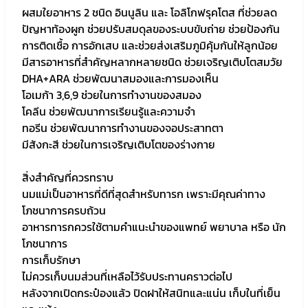
ผสมใยอาหาร 2 ชนิด อินนูลิน และ โอลิโกฟรุคโตส ที่ช่วยลด
ปัญหาท้องผูก ช่วยปรับสมดุลของระบบขับถ่าย ช่วยป้องกัน
การติดเชื้อ การอักเสบ และช่วยส่งเสริมภูมิคุ้มกันให้ลูกน้อย
มีสารอาหารที่สำคัญหลากหลายชนิด ช่วยเจริญเติบโตสมวัย
DHA+ARA ช่วยพัฒนาสมองและการมองเห็น
โอเมก้า 3,6,9 ช่วยในการทำงานของสมอง
โคลีน ช่วยพัฒนาการเรียนรู้และความจำ
ทอรีน ช่วยพัฒนาการทำงานของจอประสาทตา
มีสังกะสี ช่วยในการเจริญเติบโตของร่างกาย
สิ่งสำคัญที่ควรทราบ
นมแม่เป็นอาหารที่ดีที่สุดสำหรับทารก เพราะมีคุณค่าทาง
โภชนาการครบถ้วน
อาหารทารกควรใช้ตามคำแนะนำของแพทย์ พยาบาล หรือ นัก
โภชนาการ
การเก็บรักษา
ไม่ควรเก็บนมส่วนที่เหลือไว้รับประทานคราวต่อไป
หลังจากเปิดกระป๋องแล้ว ปิดฝาให้สนิทและแน่น เก็บในที่เย็น