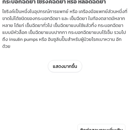
กระบอกฉีดยา ไซริงค์ฉีดยา หรือ หลอดฉีดยา
ไซริงค์เป็นหนึ่งในอุปกรณ์การแพทย์ หรือ เครืองมือแพทย์ส่วนหนึ่งที่
ขาดไม่ได้ชนิดของกระบอกฉีดยา และ เข็มฉีดยา ในท้องตลาดมีหลาก
หลาย ได้แก่ เข็มฉีดยาทั่วไป เข็มฉีดยาแบบใช้แล้วทิ้ง กระบอกฉีดยา
แบบมีหัวล็อค เข็มฉีดยาแบบปากกา กระบอกฉีดยาแบบไร้เข็ม รวมไป
ถึง insulin pumps หรือ อินซูลินปั๊มสำหรับผู้ป่วยโรคเบาหวาน อีก
ด้วย
กระบอกฉีดยามักถูกใช้ในทางการแพทย์ในการฉีดยา การนำสาร
อาหาร และ ยารักษาเข้าสู่กระแสเลือดผ่านผิวหนังและเส้นเลือด
แสดงมากขึ้น
กระบอกฉีดยาในท้องตลาดถูกออกแบบมาอย่างหลากหลาย และมี
การออกแบบใบมีดล็อคยึดติดกับตัวกระบอก หรือที่รู้จักกันดีว่า luer-
lock syringe หรือ ไซริงค์หัวล็อค เพียงแค่บิดตัวมีดและหัวกระบอก
ฉีดยาเข้าด้วยกัน
ไซริงค์ฉีดยา มีคุณภาพซื้อได้ไม่ยาก ผ่าน AllGenHealth ศูนย์รวม
ตัวแทนจำหน่ายแบรนด์เครื่องมือและอุปกรณ์ทางการแพทย์ชั้นนำ
ทั้ง B&D, Terumo และ Nipro ซึ่งจะทำให้คุณมั่นใจว่าจะได้รับของใน
คุณภาพที่ดีที่สุดในราคาที่เหมาะสม