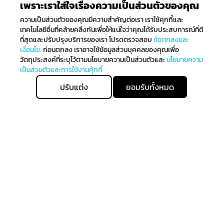
เพราะเราใส่ใจเรื่องความเป็นส่วนตัวของคุณ
ความเป็นส่วนตัวของคุณมีความสำคัญต่อเรา เราใช้คุกกี้และ
เทคโนโลยีอื่นที่คล้ายคลึงกันเพื่อให้แน่ใจว่าคุณได้รับประสบการณ์ที่ดี
ที่สุดและปรับปรุงบริการของเรา โปรดตรวจสอบ
ข้อตกลงและ
เงื่อนไข.
ก่อนตกลง เราอาจใช้ข้อมูลส่วนบุคคลของคุณเพื่อ
วัตถุประสงค์ที่ระบุไว้ตามนโยบายความเป็นส่วนตัวและ
นโยบายความ
เป็นส่วนตัวและการใช้งานคุ้กกี้
ปรับแต่ง
ยอมรับทั้งหมด
ติดตามรับข่าวสาร
ลงทะเบียนเพื่อรับข่าวสารทั้งหมดเกี่ยวกับการมาถึงล่าสุดของ
เราและรับสิทธิ์ในการจับจ่ายก่อนใคร