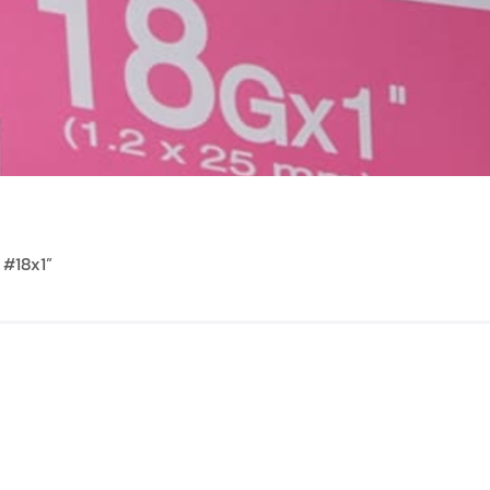
- #18x1”