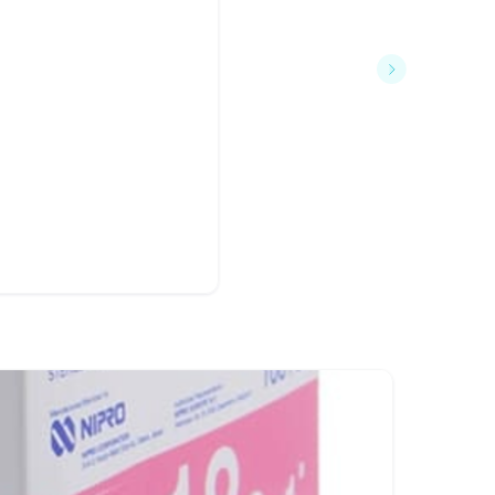
฿149
HIVAN 