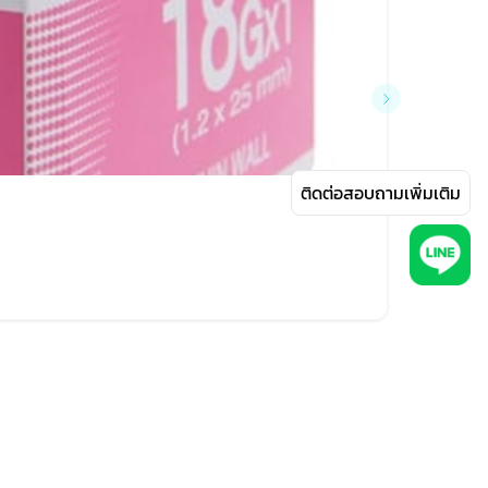
ติดต่อสอบถามเพิ่มเติม
฿57
NIPRO เ