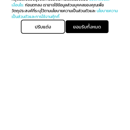
เงื่อนไข.
ก่อนตกลง เราอาจใช้ข้อมูลส่วนบุคคลของคุณเพื่อ
วัตถุประสงค์ที่ระบุไว้ตามนโยบายความเป็นส่วนตัวและ
นโยบายความ
เป็นส่วนตัวและการใช้งานคุ้กกี้
ปรับแต่ง
ยอมรับทั้งหมด
เพิ่มลงตระกร้า
ซื้อทันที
ติดตามรับข่าวสาร
ลงทะเบียนเพื่อรับข่าวสารทั้งหมดเกี่ยวกับการมาถึงล่าสุดของ
เราและรับสิทธิ์ในการจับจ่ายก่อนใคร
สมัครรับข่าวสาร
allgenhealth@phc.co.th