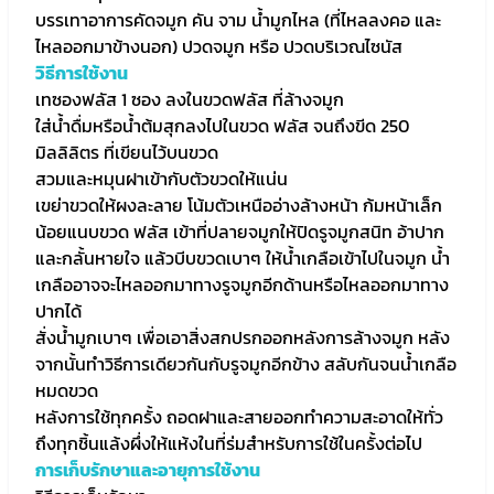
บรรเทาอาการคัดจมูก คัน จาม น้ำมูกไหล (ที่ไหลลงคอ และ
ไหลออกมาข้างนอก) ปวดจมูก หรือ ปวดบริเวณไซนัส
วิธีการใช้งาน
เทซองฟลัส 1 ซอง ลงในขวดฟลัส ที่ล้างจมูก
ใส่น้ำดื่มหรือน้ำต้มสุกลงไปในขวด ฟลัส จนถึงขีด 250
มิลลิลิตร ที่เขียนไว้บนขวด
สวมและหมุนฝาเข้ากับตัวขวดให้แน่น
เขย่าขวดให้ผงละลาย โน้มตัวเหนืออ่างล้างหน้า ก้มหน้าเล็ก
น้อยแนบขวด ฟลัส เข้าที่ปลายจมูกให้ปิดรูจมูกสนิท อ้าปาก
และกลั้นหายใจ แล้วบีบขวดเบาๆ ให้น้ำเกลือเข้าไปในจมูก น้ำ
เกลืออาจจะไหลออกมาทางรูจมูกอีกด้านหรือไหลออกมาทาง
ปากได้
สั่งน้ำมูกเบาๆ เพื่อเอาสิ่งสกปรกออกหลังการล้างจมูก หลัง
จากนั้นทำวิธีการเดียวกันกับรูจมูกอีกข้าง สลับกันจนน้ำเกลือ
หมดขวด
หลังการใช้ทุกครั้ง ถอดฝาและสายออกทำความสะอาดให้ทั่ว
ถึงทุกชิ้นแล้งผึ่งให้แห้งในที่ร่มสำหรับการใช้ในครั้งต่อไป
การเก็บรักษาและอายุการใช้งาน