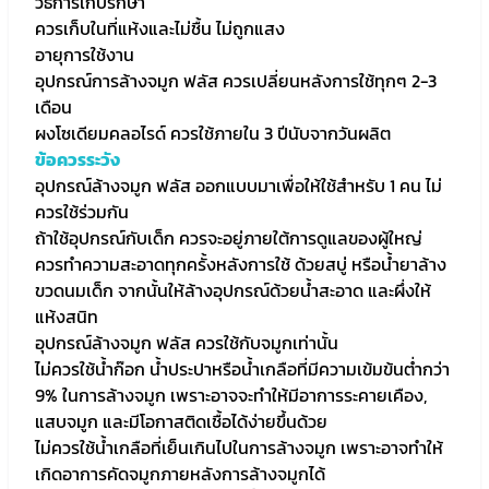
วิธีการเก็บรักษา
ควรเก็บในที่แห้งและไม่ชื้น ไม่ถูกแสง
อายุการใช้งาน
อุปกรณ์การล้างจมูก ฟลัส ควรเปลี่ยนหลังการใช้ทุกๆ 2-3
เดือน
ผงโซเดียมคลอไรด์ ควรใช้ภายใน 3 ปีนับจากวันผลิต
ข้อควรระวัง
อุปกรณ์ล้างจมูก ฟลัส ออกแบบมาเพื่อให้ใช้สำหรับ 1 คน ไม่
ควรใช้ร่วมกัน
ถ้าใช้อุปกรณ์กับเด็ก ควรจะอยู่ภายใต้การดูแลของผู้ใหญ่
ควรทำความสะอาดทุกครั้งหลังการใช้ ด้วยสบู่ หรือน้ำยาล้าง
ขวดนมเด็ก จากนั้นให้ล้างอุปกรณ์ด้วยน้ำสะอาด และผึ่งให้
แห้งสนิท
อุปกรณ์ล้างจมูก ฟลัส ควรใช้กับจมูกเท่านั้น
ไม่ควรใช้น้ำก๊อก น้ำประปาหรือน้ำเกลือที่มีความเข้มข้นต่ำกว่า
9% ในการล้างจมูก เพราะอาจจะทำให้มีอาการระคายเคือง,
แสบจมูก และมีโอกาสติดเชื้อได้ง่ายขึ้นด้วย
ไม่ควรใช้น้ำเกลือที่เย็นเกินไปในการล้างจมูก เพราะอาจทำให้
เกิดอาการคัดจมูกภายหลังการล้างจมูกได้