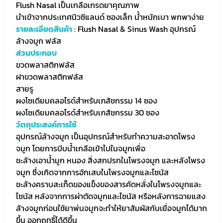
Flush Nasal เป็นเกลือเกรดยาคุณภาพ
นำเข้าจากประเทศนิวซีแลนด์ ซองเล็ก น้ำหนักเบา พกพาง่าย
รายละเอียดสินค้า
: Flush Nasal & Sinus Wash อุปกรณ์
ล้างจมูก ฟลัส
ส่วนประกอบ
ขวดพลาสติกฟลัส
ฝาขวดพลาสติกฟลัส
สายรู
ผงโซเดียมคลอไรด์สำหรับเภสัชกรรม 14 ซอง
ผงโซเดียมคลอไรด์สำหรับเภสัชกรรม 30 ซอง
วัตถุประสงค์การใช้
อุปกรณ์ล้างจมูก เป็นอุปกรณ์สำหรับทำความสะอาดโพรง
จมูก โดยการบีบน้ำเกลือเข้าไปในจมูกเพื่อ
ชะล้างเอาน้ำมูก หนอง สิ่งสกปรกในโพรงจมูก และหลังโพรง
จมูก ซึ่งเกิดจากการอักเสบในโพรงจมูกและไซนัส
ชะล้างคราบสะเก็ดของแข็งของสารคัดหลั่งในโพรงจมูกและ
ไซนัส หลังจากการผ่าตัดจมูกและไซนัส หรือหลังการฉายแสง
ล้างจมูกก่อนใช้ยาพ่นจมูกจะทำให้ยาสัมผัสกับเยื่อจมูกได้มาก
ขึ้น ออกฤทธิ์ได้ดีขึ้น