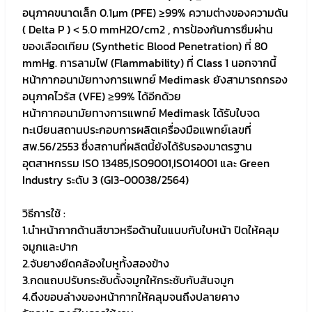
อนุภาคขนาดเล็ก 0.1μm (PFE) ≥99% ความต่างของความดัน
( Delta P ) < 5.0 mmH2O/cm2 , การป้องกันการซึมผ่าน
ของเลือดเทียม (Synthetic Blood Penetration) ที่ 80
mmHg. การลามไฟ (Flammability) ที่ Class 1 นอกจากนี้
หน้ากากอนามัยทางการแพทย์ Medimask ยังสามารถกรอง
อนุภาคไวรัส (VFE) ≥99% ได้อีกด้วย
หน้ากากอนามัยทางการแพทย์ Medimask ได้รับใบจด
ทะเบียนสถานประกอบการผลิตเครื่องมือแพทย์เลขที่
สพ.56/2553 ซึ่งสถานที่ผลิตนี้ยังได้รับรองมาตรฐาน
อุตสาหกรรม ISO 13485,ISO9001,ISO14001 และ Green
Industry ระดับ 3 (GI3-00038/2564)
วิธีการใช้ :
1.นำหน้ากากด้านสีขาวหรือด้านในแนบกับใบหน้า ปิดให้คลุม
จมูกและปาก
2.จับยางยืดคล้องใบหูทั้งสองข้าง
3.กดแถบปรับกระชับดั้งจมูกให้กระชับกับสันจมูก
4.ดึงขอบล่างของหน้ากากให้คลุมจนถึงปลายคาง