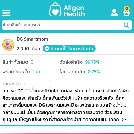
0
DG Smartmom
2 ปี 10 เดือน
ผู้ขายที่ได้รับการยืนยัน
สินค้าทั้งหมด
0
จัดส่งสำเร็จ
99.75
%
พร้อมจัดส่งใน
1
วัน
โอกาสยกเลิก
0.25
%
รายละเอียด
นมแพะ DG มีดีตั้งเยอะ!! ดื่มได้ ไม่ต้องแพ้นมวัว! แม่ๆ กำลังเข้าใจผิด
คิดว่านมแพะ สำหรับเด็กแพ้นมวัวใช่ไหม? แต่ความจริงแล้ว เด็กๆ
สามารถดื่มนมแพะ DG เพราะนมแพะมี อะโพไครน์ ระบบสร้างน้ำนม
คล้ายนมแม่ เปี่ยมด้วยคุณค่าสารอาหารจากธรรมชาติ ช่วยเสริม
ภูมิคุ้มกันให้ลูก แข็งแรง ที่สำคัญย่อยง่าย ต่อจากนมแม่ เลือก DG