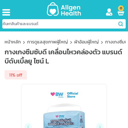
0
หน้าหลัก
การดูแลสุขภาพผู้ใหญ่
ผ้าอ้อมผู้ใหญ่
กางเกงซึมซับ
กางเกงซึมซับดี เคลื่อนไหวคล่องตัว แบรนด์
บีดับเบิ้ลยู ไซน์ L
11% off