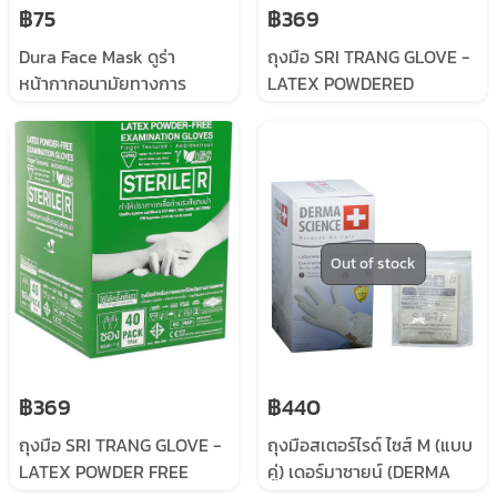
฿75
฿369
Dura Face Mask ดูร่า
ถุงมือ SRI TRANG GLOVE -
หน้ากากอนามัยทางการ
LATEX POWDERED
แพทย์ 3 ชั้น สีขาว (50/
STERILE 5.8G , 50
กล่อง)
POUCHE/BOX PURPLE
BOX
Out of stock
฿369
฿440
ถุงมือ SRI TRANG GLOVE -
ถุงมือสเตอร์ไรด์ ไซส์ M (แบบ
LATEX POWDER FREE
คู่) เดอร์มาซายน์ (DERMA