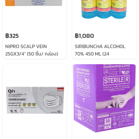
฿325
฿1,080
NIPRO SCALP VEIN
SIRIBUNCHA ALCOHOL
25GX3/4" (50 ชิ้น/ กล่อง)
70% 450 ML (24
เข็มปีกผีเสื้อ สก๊าวพ์เวน
BOTTLES/CARTON) - ขนาด
450 ml บรรจุ 24 ขวด/กล่อง