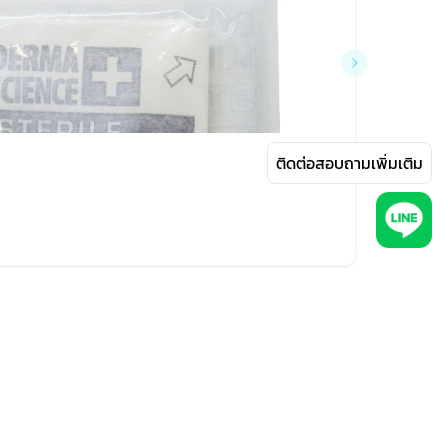
ติดต่อสอบถามเพิ่มเติม
฿440
ถุงมือส