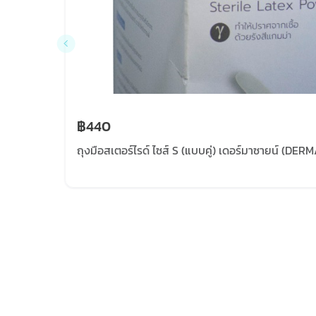
฿440
ถุงมือสเตอร์ไรด์ ไซส์ S (แบบคู่) เดอร์มาซายน์ (DER