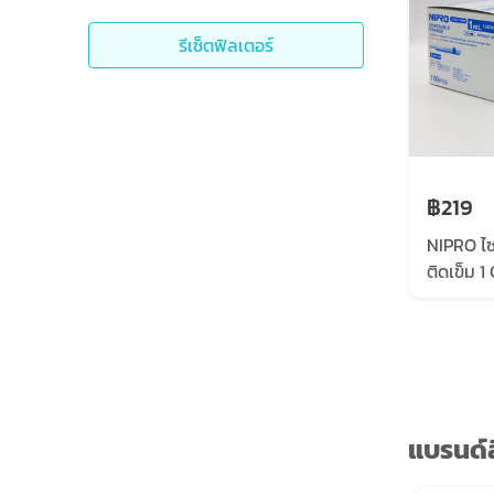
รีเซ็ตฟิลเตอร์
฿219
NIPRO ไซ
ติดเข็ม 1 
กล่อง
แบรนด์ส