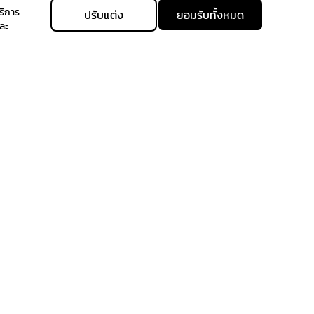
ริการ
ปรับแต่ง
ยอมรับทั้งหมด
ละ
allgenhealth@phc.co.th
Allgenhealth
+66 64 -747-9426
@Allgenhealth
นไขและข้อกำหนดในการซื้อขาย
กลับไปด้านบน